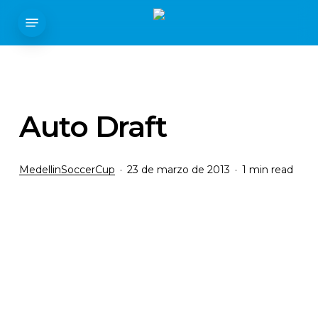
Skip
Menu
to
main
content
Auto Draft
MedellinSoccerCup
23 de marzo de 2013
1 min read