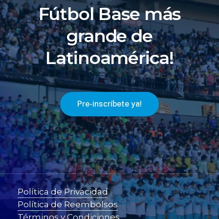
Fútbol Base más
grande de
Latinoamérica!
P
r
e
-
i
n
s
c
r
í
b
e
t
e
y
a
!
Política de Privacidad
Política de Reembolsos
Términos y Condiciones